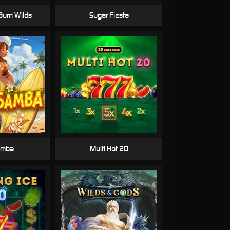
 Burn Wilds
Sugar Fiesta
amba
Multi Hot 20