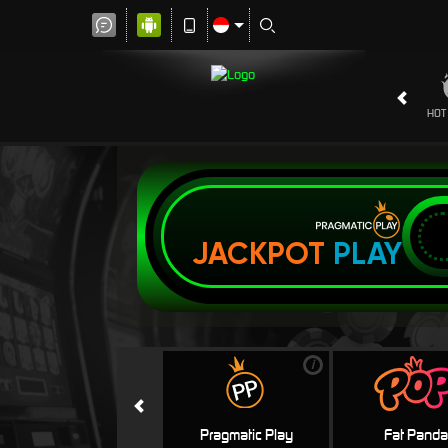
HOT
JACKPOT
PLAY
i
Pragmatic Play
Fat Pand