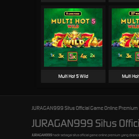
Multi Hot 5 Wild
Multi Ho
JURAGAN999 Situs Official Game Online Premium
JURAGAN999 Situs Offi
JURAGAN999
hadir sebagai situs official game online premium yang dira