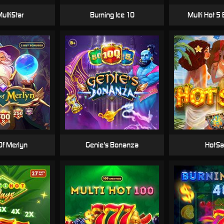
ultiStar
Burning Ice 10
Multi Hot 5
Of Merlyn
Genie's Bonanza
HotS