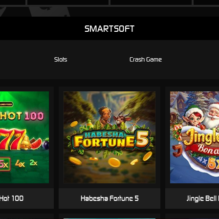
SMARTSOFT
Slots
Crash Game
 Hot 100
Habesha Fortune 5
Jingle Bel