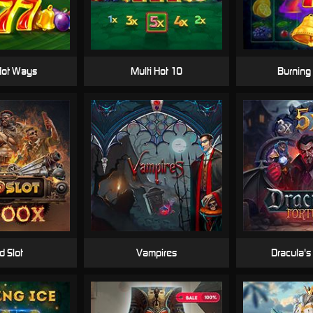
Hot Ways
Multi Hot 10
Burning
 Slot
Vampires
Dracula's