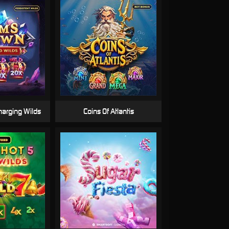
Gates of Olympus Super Scatter
arging Wilds
Coins Of Atlantis