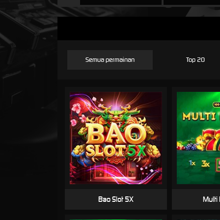
Semua permainan
Top 20
Bao Slot 5X
Multi