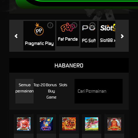
i
i
i
i
i
Facha
Fat Panda
Slot88 x PP
PG Soft
Pragmatic Play
HABANERO
Semua
Top 20
Bonus
Slots
permainan
Buy
Game