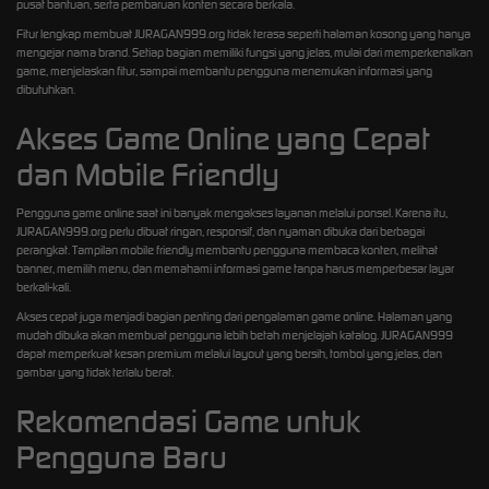
pusat bantuan, serta pembaruan konten secara berkala.
Fitur lengkap membuat JURAGAN999.org tidak terasa seperti halaman kosong yang hanya
mengejar nama brand. Setiap bagian memiliki fungsi yang jelas, mulai dari memperkenalkan
game, menjelaskan fitur, sampai membantu pengguna menemukan informasi yang
dibutuhkan.
Akses Game Online yang Cepat
dan Mobile Friendly
Pengguna game online saat ini banyak mengakses layanan melalui ponsel. Karena itu,
JURAGAN999.org perlu dibuat ringan, responsif, dan nyaman dibuka dari berbagai
perangkat. Tampilan mobile friendly membantu pengguna membaca konten, melihat
banner, memilih menu, dan memahami informasi game tanpa harus memperbesar layar
berkali-kali.
Akses cepat juga menjadi bagian penting dari pengalaman game online. Halaman yang
mudah dibuka akan membuat pengguna lebih betah menjelajah katalog. JURAGAN999
dapat memperkuat kesan premium melalui layout yang bersih, tombol yang jelas, dan
gambar yang tidak terlalu berat.
Rekomendasi Game untuk
Pengguna Baru