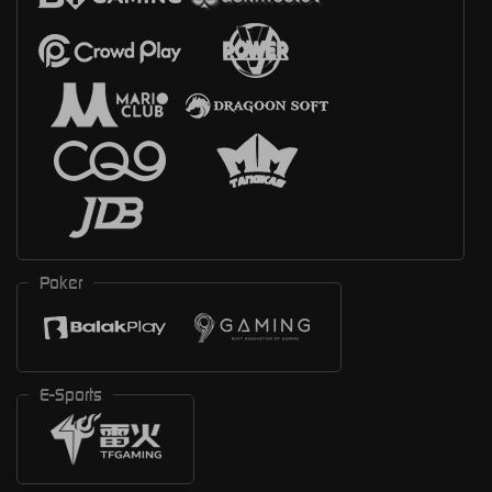
Poker
E-Sports