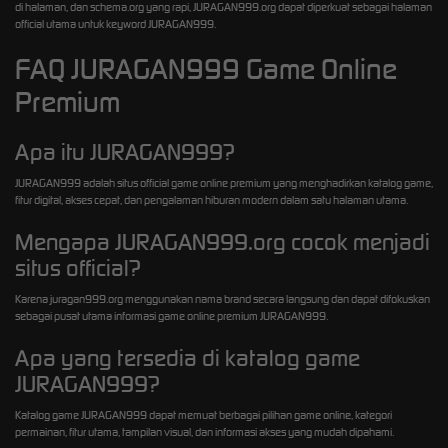
di halaman, dan schema.org yang rapi, JURAGAN999.org dapat diperkuat sebagai halaman
official utama untuk keyword JURAGAN999.
FAQ JURAGAN999 Game Online
Premium
Apa itu JURAGAN999?
JURAGAN999 adalah situs official game online premium yang menghadirkan katalog game,
fitur digital, akses cepat, dan pengalaman hiburan modern dalam satu halaman utama.
Mengapa JURAGAN999.org cocok menjadi
situs official?
Karena juragan999.org menggunakan nama brand secara langsung dan dapat difokuskan
sebagai pusat utama informasi game online premium JURAGAN999.
Apa yang tersedia di katalog game
JURAGAN999?
Katalog game JURAGAN999 dapat memuat berbagai pilihan game online, kategori
permainan, fitur utama, tampilan visual, dan informasi akses yang mudah dipahami.