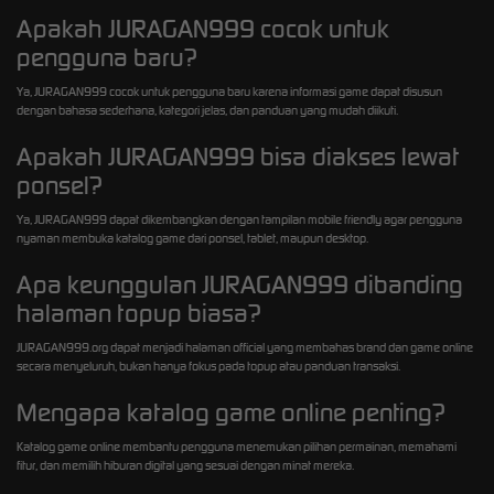
Apakah JURAGAN999 cocok untuk
pengguna baru?
Ya, JURAGAN999 cocok untuk pengguna baru karena informasi game dapat disusun
dengan bahasa sederhana, kategori jelas, dan panduan yang mudah diikuti.
Apakah JURAGAN999 bisa diakses lewat
ponsel?
Ya, JURAGAN999 dapat dikembangkan dengan tampilan mobile friendly agar pengguna
nyaman membuka katalog game dari ponsel, tablet, maupun desktop.
Apa keunggulan JURAGAN999 dibanding
halaman topup biasa?
JURAGAN999.org dapat menjadi halaman official yang membahas brand dan game online
secara menyeluruh, bukan hanya fokus pada topup atau panduan transaksi.
Mengapa katalog game online penting?
Katalog game online membantu pengguna menemukan pilihan permainan, memahami
fitur, dan memilih hiburan digital yang sesuai dengan minat mereka.