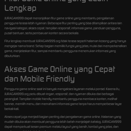
Lengkap
JURAGAN999 dapat menonjolkan fitur game online yang membantu pengalaman
pengguna terasa lebih nyaman. Beberapa fitur penting yang bisa ditampilkan antara lain
navigasi kategori, akses cepat, tampilan responsif, informasi game, panduan pengguna,
pusat bantuan, serta pembaruan konten secara berkala.
Fitur lengkap membuat JURAGAN999.org tidak terasa seperti halaman kosong yang hanya
mengejar nama brand. Setiap bagian memiliki fungsi yang jelas, mulai dari memperkenalkan
game, menjelaskan fitur, sampai membantu pengguna menemukan informasi yang
dibutuhkan.
Akses Game Online yang Cepat
dan Mobile Friendly
Pengguna game online saat ini banyak mengakses layanan melalui ponsel. Karena itu,
JURAGAN999.org perlu dibuat ringan, responsif, dan nyaman dibuka dari berbagai
perangkat. Tampilan mobile friendly membantu pengguna membaca konten, melihat
banner, memilih menu, dan memahami informasi game tanpa harus memperbesar layar
berkali-kali.
Akses cepat juga menjadi bagian penting dari pengalaman game online. Halaman yang
mudah dibuka akan membuat pengguna lebih betah menjelajah katalog. JURAGAN999
dapat memperkuat kesan premium melalui layout yang bersih, tombol yang jelas, dan