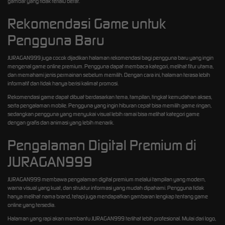
gambar yang tidak terlalu berat.
Rekomendasi Game untuk
Pengguna Baru
JURAGAN999 juga cocok dijadikan halaman rekomendasi bagi pengguna baru yang ingin
mengenal game online premium. Pengguna dapat membaca kategori, melihat fitur utama,
dan memahami jenis permainan sebelum memilih. Dengan cara ini, halaman terasa lebih
informatif dan tidak hanya berisi kalimat promosi.
Rekomendasi game dapat dibuat berdasarkan tema, tampilan, tingkat kemudahan akses,
serta pengalaman mobile. Pengguna yang ingin hiburan cepat bisa memilih game ringan,
sedangkan pengguna yang menyukai visual lebih ramai bisa melihat kategori game
dengan grafis dan animasi yang lebih menarik.
Pengalaman Digital Premium di
JURAGAN999
JURAGAN999 membawa pengalaman digital premium melalui tampilan yang modern,
warna visual yang kuat, dan struktur informasi yang mudah dipahami. Pengguna tidak
hanya melihat nama brand, tetapi juga mendapatkan gambaran lengkap tentang game
online yang tersedia.
Halaman yang rapi akan membantu JURAGAN999 terlihat lebih profesional. Mulai dari logo,