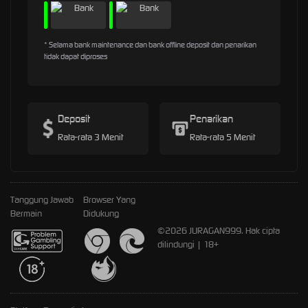
* Selama bank maintenance dan bank offline deposit dan penarikan
tidak dapat diproses
Deposit
Penarikan
Rata-rata 3 Menit
Rata-rata 5 Menit
Tanggung Jawab
Browser Yang
Bermain
Didukung
©2026 JURAGAN999. Hak cipta
dilindungi | 18+