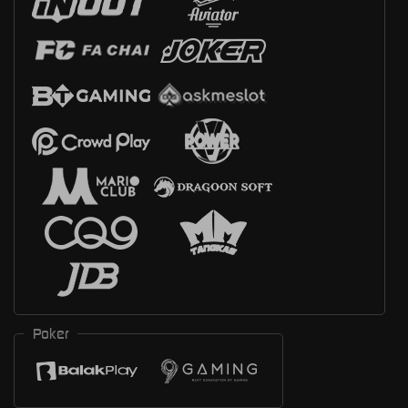
Poker