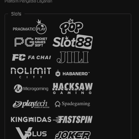
Platform Penyedia Layanan
Slots