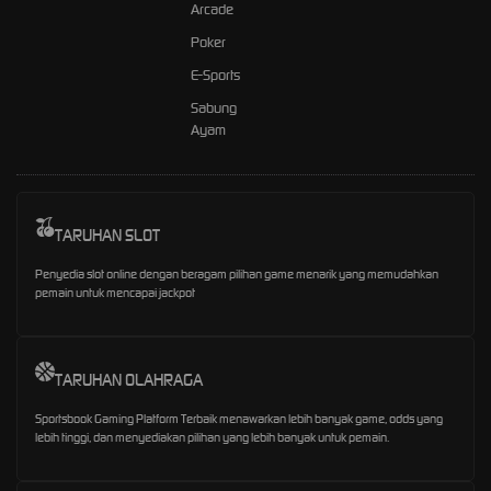
Arcade
Poker
E-Sports
Sabung
Ayam
TARUHAN SLOT
Penyedia slot online dengan beragam pilihan game menarik yang memudahkan
pemain untuk mencapai jackpot
TARUHAN OLAHRAGA
Sportsbook Gaming Platform Terbaik menawarkan lebih banyak game, odds yang
lebih tinggi, dan menyediakan pilihan yang lebih banyak untuk pemain.