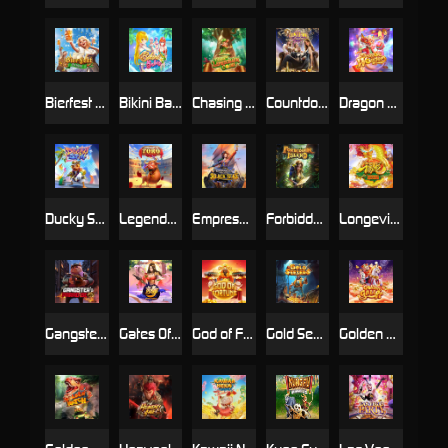
Bierfest Delight
Bikini Babes
Chasing Leprechaun Coins
Countdown to Fortune
Dragon Wonder
Ducky Spin
Legendary El Toro
Empress of the Black Seas
Forbidden Island
Longevity dragon(Fulong)
Gangster's Paradise
Gates Of Kunlun
God of Fortune
Gold Seekers
Golden Gallop