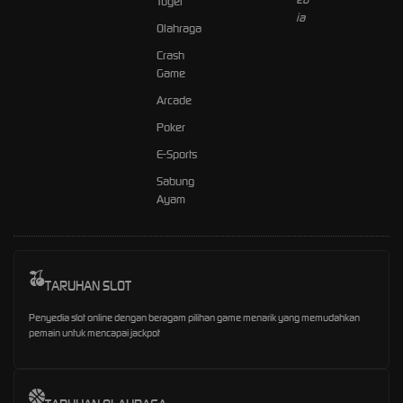
Togel
Olahraga
Crash
Game
Arcade
Poker
E-Sports
Sabung
Ayam
TARUHAN SLOT
Penyedia slot online dengan beragam pilihan game menarik yang memudahkan
pemain untuk mencapai jackpot