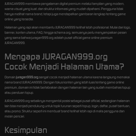
JURAGAN999 membawa pengalaman digital premium melalui tampilan yang modern,
warna visual yang kuat, dan struktur informasi yang mudah dipahami. Pengguna tidak
hanya melihat nama brand, tetapi juga mendapatkan gambaran lengkap tentang game
online yang tersedia.
Halaman yang rapi akan membantu JURAGAN999 terlihat lebih profesional. Mulai dari logo,
banner, konten utama, FAQ, hingga schema.org, semuanya perlu menyampaikan pesan
yang sama bahwa juragan999.org adalah pusat official game online premium
JURAGAN999.
Mengapa JURAGAN999.org
Cocok Menjadi Halaman Utama?
Domain
juragan999.org
sangat cocok menjadi halaman utama karena langsung memakai
nama brand JURAGAN999. Dengan fokus konten yang lebih luas tentang game online
premium, domain ini tidak bertabrakan dengan halaman lain yang sudah membahas topup
atau panduan topup.
JURAGAN999.org sebaiknya mengambil posisi sebagai pusat official, sedangkan halaman
lain bisa menjadi pendukung untuk topik turunan seperti topup, login, daftar, pusat bantuan,
atau promo. Struktur seperti ini membuat brand terlihat lebih rapi di mata pengguna dan
mesin pencari.
Kesimpulan