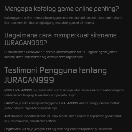
Mengapa katalog game online penting?
Katalog game online membantu pengguna menemukan pilihan permainan, memahami
fitur, dan memilih hiburan digital yang sesuai dengan minat mereka.
Bagaimana cara memperkuat sitename
JURAGAN999?
Gunakan nama JURAGAN999 secara konsisten pada title, H1, logo alt, og:site_name,
konten utama, dan schema.org WebSite serta Organization.
Testimoni Pengguna tentang
JURAGAN999
Raka:
JURAGAN999.org terasa lebih cocok sebagai situs official karena membahas game
online secara lengkap, bukan hanya topup atau login.
Dimas:
Saya suka konsep katalog game JURAGAN999 karena pengguna bisa melihat
pilihan hiburan digital dengan lebih rapi.
Ardi:
Halaman ini terlihat lebih kuat untuk brand utama karena menjelaskan game online,
fitur, akses mobile, dan identitas official.
Bagas:
Menurut saya, juragan999.org memang lebih pas dijadikan pusat utama