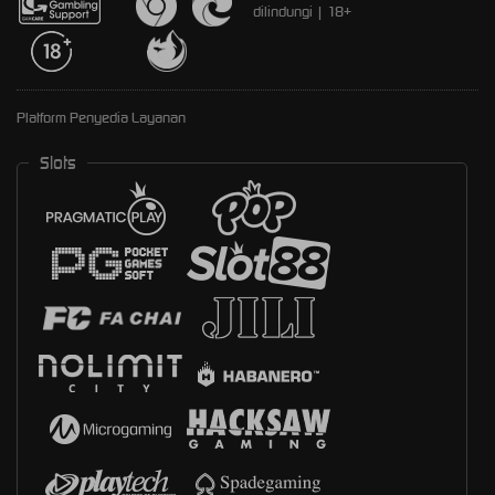
dilindungi | 18+
Platform Penyedia Layanan
Slots