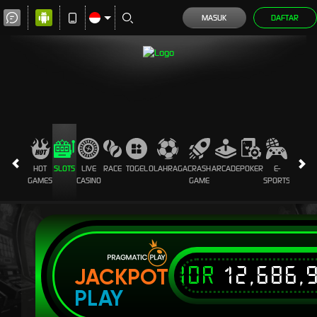
MASUK
DAFTAR
HOT
SLOTS
LIVE
RACE
TOGEL
OLAHRAGA
CRASH
ARCADE
POKER
E-
SABUN
GAMES
CASINO
GAME
SPORTS
AYAM
IDR
12,686,
JACKPOT
PLAY