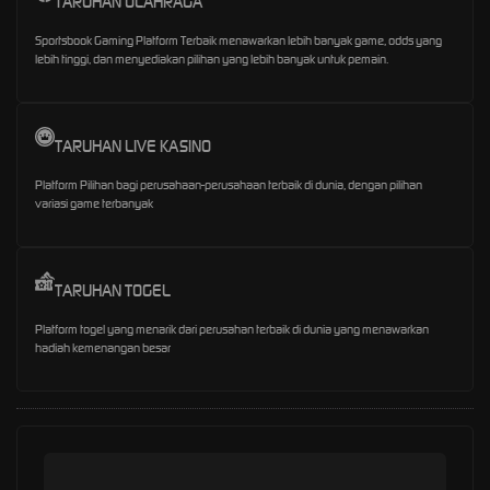
TARUHAN OLAHRAGA
Sportsbook Gaming Platform Terbaik menawarkan lebih banyak game, odds yang
lebih tinggi, dan menyediakan pilihan yang lebih banyak untuk pemain.
TARUHAN LIVE KASINO
Platform Pilihan bagi perusahaan-perusahaan terbaik di dunia, dengan pilihan
variasi game terbanyak
TARUHAN TOGEL
Platform togel yang menarik dari perusahan terbaik di dunia yang menawarkan
hadiah kemenangan besar