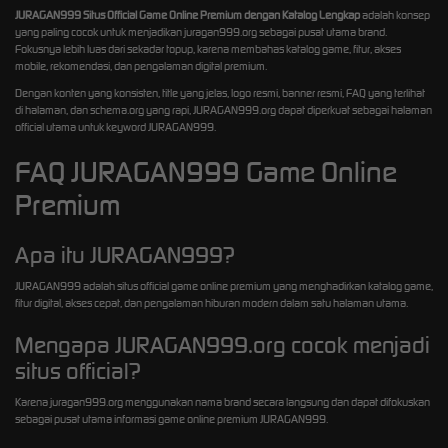
JURAGAN999 Situs Official Game Online Premium dengan Katalog Lengkap
adalah konsep
yang paling cocok untuk menjadikan juragan999.org sebagai pusat utama brand.
Fokusnya lebih luas dari sekadar topup, karena membahas katalog game, fitur, akses
mobile, rekomendasi, dan pengalaman digital premium.
Dengan konten yang konsisten, title yang jelas, logo resmi, banner resmi, FAQ yang terlihat
di halaman, dan schema.org yang rapi, JURAGAN999.org dapat diperkuat sebagai halaman
official utama untuk keyword JURAGAN999.
FAQ JURAGAN999 Game Online
Premium
Apa itu JURAGAN999?
JURAGAN999 adalah situs official game online premium yang menghadirkan katalog game,
fitur digital, akses cepat, dan pengalaman hiburan modern dalam satu halaman utama.
Mengapa JURAGAN999.org cocok menjadi
situs official?
Karena juragan999.org menggunakan nama brand secara langsung dan dapat difokuskan
sebagai pusat utama informasi game online premium JURAGAN999.