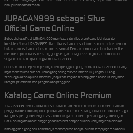
memahami fitur yang tersedia, serta menemukan informasi penting tanpa harus membuka
banyak halaman berbeda.
JURAGAN999 sebagai Situs
Official Game Online
Sebagai situs official, JURAGAN999 membawa identitas brand yang lebih jelas dan
konsisten. Nama JURAGAN999 ditampilkan sebagai pusat informasi game online premium,
bukan hanya sebagai halaman promosi singkat. Dengan penggunaan logo, banner, title,
meta description, dan schema.org yang seragam, juragan999.org dapat memperkuat
sinyal brand utama pada keyword JURAGAN999.
Halaman official seperti ini penting karena pengguna yang mencari JURAGAN999 biasanya
ingin menemukan sumber utama yang paling relevan. Karena itu, juragan999.org
sebaiknya menampilkan informasi yang lebih lengkap tentang game online, fitur layanan,
kategori permainan, dan pengalaman pengguna.
Katalog Game Online Premium
JURAGAN999 menghadirkan konsep katalog game online premium yang memudahkan
pengguna menemukan pilihan permainan sesuai minat. Katalog ini dapat memuat berbagai
kategori seperti game dengan visual modern, game bertema petualangan, game ringan
untuk perangkat mobile, hingga game interaktif dengan fitur hiburan yang lebih dinamis.
Katalog game yang baik tidak hanya menampilkan banyak pilihan, tetapi juga membantu