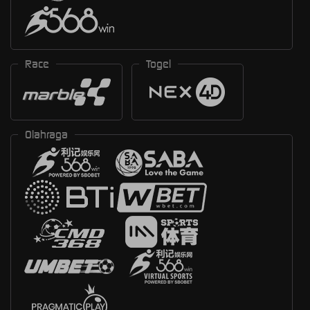
Race
Togel
Olahraga