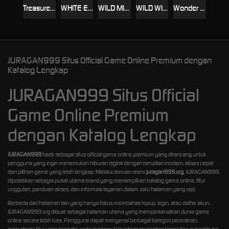
Treasures of Olympus 1000
WHITE ELEPHANT
WILD MINER
WILD WITCH SUGAR BONANZA
Wonder Ace
JURAGAN999 Situs Official Game Online Premium dengan
Katalog Lengkap
JURAGAN999 Situs Official
Game Online Premium
dengan Katalog Lengkap
JURAGAN999
hadir sebagai situs official game online premium yang dirancang untuk
pengguna yang ingin menemukan hiburan digital dengan tampilan modern, akses cepat,
dan pilihan game yang lebih lengkap. Melalui domain resmi
juragan999.org
, JURAGAN999
diposisikan sebagai pusat utama brand yang menampilkan katalog game online, fitur
unggulan, panduan akses, dan informasi layanan dalam satu halaman yang rapi.
Berbeda dari halaman lain yang hanya fokus membahas topup, login, atau daftar akun,
JURAGAN999.org dibuat sebagai halaman utama yang memperkenalkan dunia game
online secara lebih luas. Pengguna dapat mengenal berbagai kategori permainan,