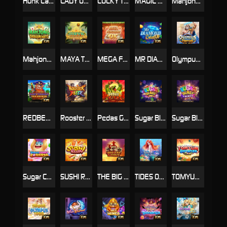
Hunk Cai Shen
LADY OF RA
LUCKY TIGER
MAGIC PEARLS
Mahjong Beauty
Mahjong Dragon Ways
MAYA TEMPLE OF FORTUNE
MEGA FORTUNE OX
MR DIAMOND DELUXE
Olympus Fortune
REDBEARD TREASURE
Rooster Blitz
Pedas Gila
Sugar Blast
Sugar Blast Frenzy
Sugar Candy Bonanza
SUSHI RUSH
THE BIG THE FAT THE UGLY
TIDES OF FORTUNE
TOMYUM BONANZA