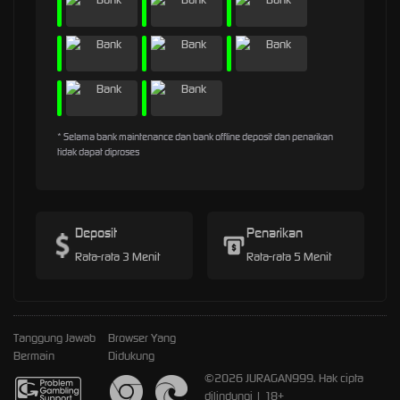
* Selama bank maintenance dan bank offline deposit dan penarikan
tidak dapat diproses
Deposit
Penarikan
Rata-rata 3 Menit
Rata-rata 5 Menit
Tanggung Jawab
Browser Yang
Bermain
Didukung
©2026 JURAGAN999. Hak cipta
dilindungi | 18+