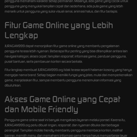
pengguna memahami karakter setiap permainan. Misalnya, ada game yang cocok untuk
pengguna yang menyukai tampilan cepat dan sederhana, ada pula game yang lebih
menarik untuk pengguna yang suka visual ramai, animasi halus, dan fitur berlapis.
Fitur Game Online yang Lebih
Lengkap
JURAGAN999 dapat menonjolkan fitur game online yang membantu pengalaman
pengguna terasa lebih nyaman. Beberapa fitur penting yang bisa ditampilkan antara lain
navigasi kategori, akses cepat, tampilan responsif, informasi game, panduan pengguna,
pusat bantuan, serta pembaruan konten secara berkala.
Fitur lengkap membuat JURAGAN999.org tidak terasa seperti halaman kosong yang hanya
mengejar nama brand. Setiap bagian memiliki fungsi yang jelas, mulai dari memperkenalkan
game, menjelaskan fitur, sampai membantu pengguna menemukan informasi yang
dibutuhkan.
Akses Game Online yang Cepat
dan Mobile Friendly
Pengguna game online saat ini banyak mengakses layanan melalui ponsel. Karena itu,
JURAGAN999.org perlu dibuat ringan, responsif, dan nyaman dibuka dari berbagai
perangkat. Tampilan mobile friendly membantu pengguna membaca konten, melihat
banner, memilih menu, dan memahami informasi game tanpa harus memperbesar layar