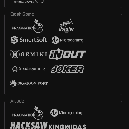
Crash Game
Arcade