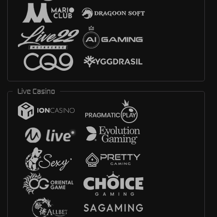
Live Casino