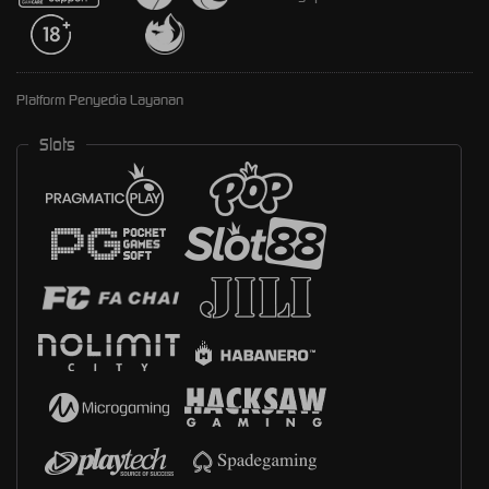
Platform Penyedia Layanan
Slots