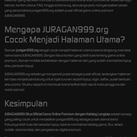
Halaman yang rapi akan membantu JURAGAN999 terlihat lebih profesional. Mulai dari logo,
banner, konten utama, FAQ, hingga schema.org, semuanya perlu menyampaikan pesan
yang sama bahwa juragan999.org adalah pusat official game online premium
JURAGAN999.
Mengapa JURAGAN999.org
Cocok Menjadi Halaman Utama?
Domain
juragan999.org
sangat cocok menjadi halaman utama karena langsung memakai
nama brand JURAGAN999. Dengan fokus konten yang lebih luas tentang game online
premium, domain ini tidak bertabrakan dengan halaman lain yang sudah membahas topup
atau panduan topup.
JURAGAN999.org sebaiknya mengambil posisi sebagai pusat official, sedangkan halaman
lain bisa menjadi pendukung untuk topik turunan seperti topup, login, daftar, pusat bantuan,
atau promo. Struktur seperti ini membuat brand terlihat lebih rapi di mata pengguna dan
mesin pencari.
Kesimpulan
JURAGAN999 Situs Official Game Online Premium dengan Katalog Lengkap
adalah konsep
yang paling cocok untuk menjadikan juragan999.org sebagai pusat utama brand.
Fokusnya lebih luas dari sekadar topup, karena membahas katalog game, fitur, akses
mobile, rekomendasi, dan pengalaman digital premium.