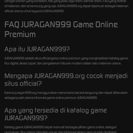
Dengan konten yang konsisten, title yang jelas, logo resmi, banner resmi, FAQ yang terlihat
di halaman, dan schema.org yang rapi, JURAGAN999.org dapat diperkuat sebagai halaman
official utama untuk keyword JURAGAN999.
FAQ JURAGAN999 Game Online
Premium
Apa itu JURAGAN999?
JURAGAN999 adalah situs official game online premium yang menghadirkan katalog game,
fitur digital, akses cepat, dan pengalaman hiburan modern dalam satu halaman utama.
Mengapa JURAGAN999.org cocok menjadi
situs official?
Karena juragan999.org menggunakan nama brand secara langsung dan dapat difokuskan
sebagai pusat utama informasi game online premium JURAGAN999.
Apa yang tersedia di katalog game
JURAGAN999?
Katalog game JURAGAN999 dapat memuat berbagai pilihan game online, kategori
permainan, fitur utama, tampilan visual, dan informasi akses yang mudah dipahami.