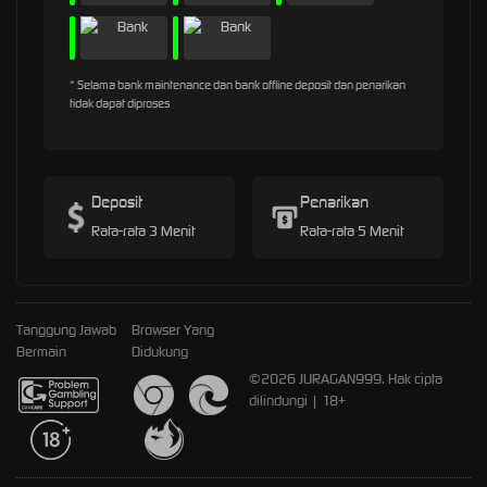
* Selama bank maintenance dan bank offline deposit dan penarikan
tidak dapat diproses
Deposit
Penarikan
Rata-rata 3 Menit
Rata-rata 5 Menit
Tanggung Jawab
Browser Yang
Bermain
Didukung
©2026 JURAGAN999. Hak cipta
dilindungi | 18+