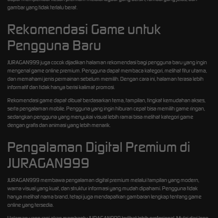
gambar yang tidak terlalu berat.
Rekomendasi Game untuk
Pengguna Baru
JURAGAN999 juga cocok dijadikan halaman rekomendasi bagi pengguna baru yang ingin
mengenal game online premium. Pengguna dapat membaca kategori, melihat fitur utama,
dan memahami jenis permainan sebelum memilih. Dengan cara ini, halaman terasa lebih
informatif dan tidak hanya berisi kalimat promosi.
Rekomendasi game dapat dibuat berdasarkan tema, tampilan, tingkat kemudahan akses,
serta pengalaman mobile. Pengguna yang ingin hiburan cepat bisa memilih game ringan,
sedangkan pengguna yang menyukai visual lebih ramai bisa melihat kategori game
dengan grafis dan animasi yang lebih menarik.
Pengalaman Digital Premium di
JURAGAN999
JURAGAN999 membawa pengalaman digital premium melalui tampilan yang modern,
warna visual yang kuat, dan struktur informasi yang mudah dipahami. Pengguna tidak
hanya melihat nama brand, tetapi juga mendapatkan gambaran lengkap tentang game
online yang tersedia.